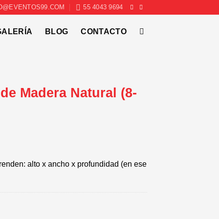
O@EVENTOS99.COM
55 4043 9694
GALERÍA
BLOG
CONTACTO
de Madera Natural (8-
enden: alto x ancho x profundidad (en ese