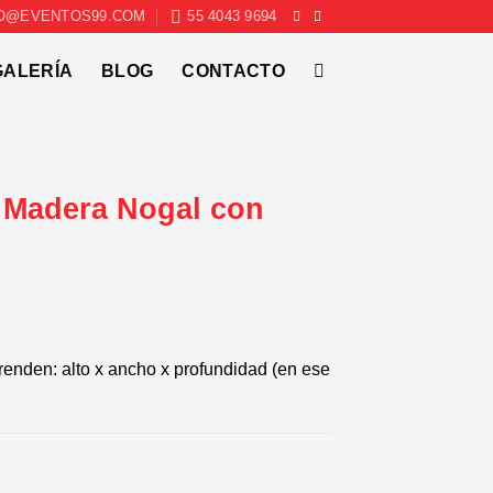
O@EVENTOS99.COM
55 4043 9694
GALERÍA
BLOG
CONTACTO
 Madera Nogal con
enden: alto x ancho x profundidad (en ese