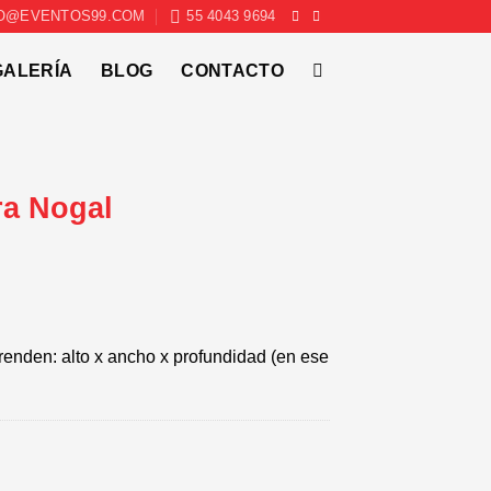
O@EVENTOS99.COM
55 4043 9694
GALERÍA
BLOG
CONTACTO
a Nogal
enden: alto x ancho x profundidad (en ese