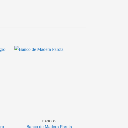
BANCOS
BANC
ro
Banco de Madera Parota
Banco 99 Negro c