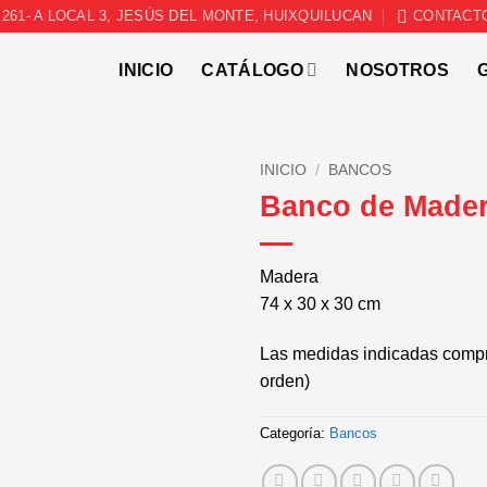
261- A LOCAL 3, JESÚS DEL MONTE, HUIXQUILUCAN
CONTACT
INICIO
CATÁLOGO
NOSOTROS
INICIO
/
BANCOS
Banco de Mader
Madera
74 x 30 x 30 cm
Las medidas indicadas compr
orden)
Categoría:
Bancos