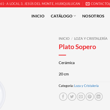
61- A LOCAL 3, JESÚS DEL MONTE, HUIXQUILUCAN
CONTACTO
INICIO
CATÁLOGO
NOSOTROS
INICIO
/
LOZA Y CRISTALERÍA
Plato Sopero
Cerámica
20 cm
Categoría:
Loza y Cristalería