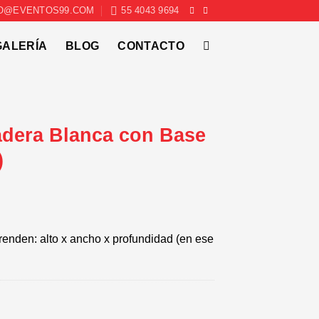
O@EVENTOS99.COM
55 4043 9694
GALERÍA
BLOG
CONTACTO
adera Blanca con Base
)
enden: alto x ancho x profundidad (en ese