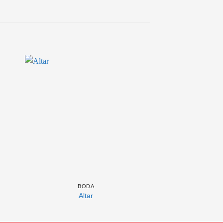
BODA
BOD
Altar
Back de 