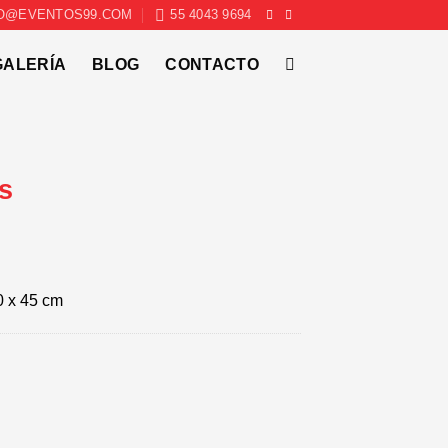
O@EVENTOS99.COM
55 4043 9694
GALERÍA
BLOG
CONTACTO
s
0 x 45 cm