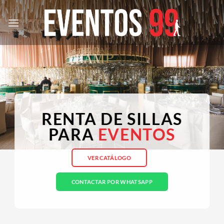
Saltar
al
contenido
RENTA DE SILLAS
PARA
EVENTOS
VER CATÁLOGO
CONTACTAR POR WHATSAPP